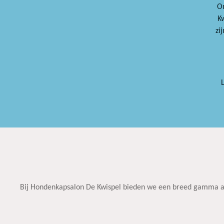
On
K
zi
Bij Hondenkapsalon De Kwispel bieden we een breed gamma aa