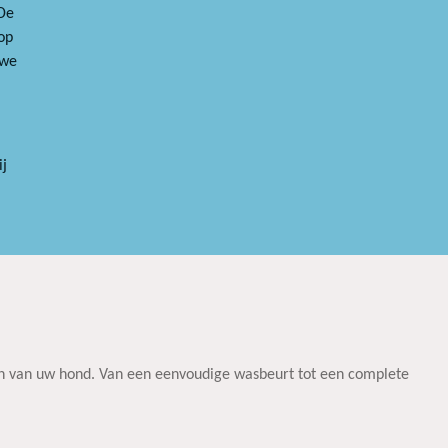
 De
op
uwe
j
n van uw hond. Van een eenvoudige wasbeurt tot een complete